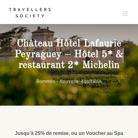
Passer
au
contenu
Château Hôtel Lafaurie
Peyraguey – Hôtel 5* &
restaurant 2* Michelin
Bommes – Nouvelle-Aquitaine
Jusqu’à 25% de remise, ou un Voucher au Spa