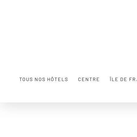
Passer
au
contenu
TOUS NOS HÔTELS
CENTRE
ÎLE DE F