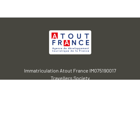
Immatriculation Atout France IM075190017
Travellers Society
2 bd Emile Augier 7516 Paris
SAS au capital de 30.000 euros RCS de Paris 844 858 050
Travellers Society 2020 |
Mentions légales &
Confidentialité
|
Vous êtes un professionnel de
l’hôtellerie ?