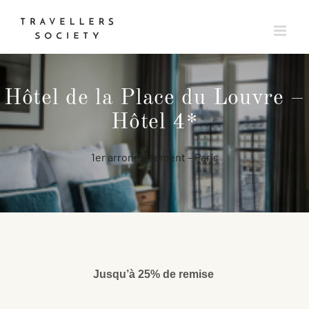
Passer
au
contenu
Hôtel de la Place du Louvre –
Hôtel 4*
1er arrondissement – Paris
Jusqu’à 25% de remise