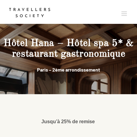
Passer
au
contenu
Hôtel Hana – Hôtel spa 5* &
restaurant gastronomique
Paris – 2ème arrondissement
Jusqu’à 25% de remise