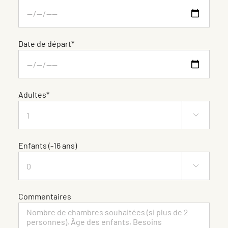
Date de départ*
Adultes*

Enfants (-16 ans)

Commentaires