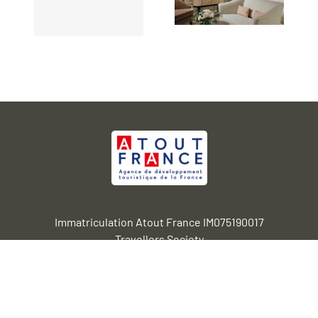
Immatriculation Atout France IM075190017
Travellers Society
2 bd Emile Augier 7516 Paris
SAS au capital de 30.000 euros RCS de Paris 844 858 050
Travellers Society 2020 |
Mentions légales &