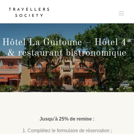
Passer
au
contenu
Hôtel La Guitoune – Hôtel 4*
& restaurant bistronomique
Pyla Sur Mer – Nouvelle-Aquitaine
Jusqu’à 25% de remise :
1. Complétez le formulaire de réservation ;