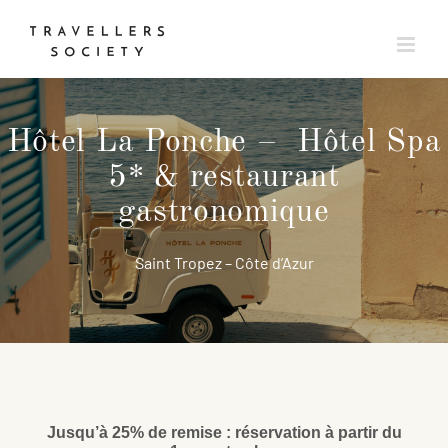
Passer
au
contenu
Hôtel La Ponche – Hôtel Spa
5* & restaurant
gastronomique
Saint Tropez – Côte d’Azur
Jusqu’à 25% de remise : réservation à partir du