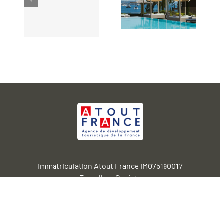
Immatriculation Atout France IM075190017
Travellers Society
2 bd Emile Augier 7516 Paris
SAS au capital de 30.000 euros RCS de Paris 844 858 050