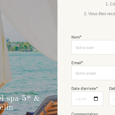
1. Co
2. Vous êtes reco
Nom*
Email*
Date d'arrivée*
Dat
el spa 5* &
elin
Commentaires