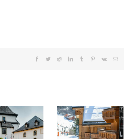
Facebook
Twitter
Reddit
LinkedIn
Tumblr
Pinterest
Vk
Email