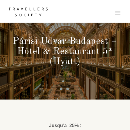
Passer
au
contenu
Párisi Udvar Budapest –
Hôtel & Restaurant 5*
(Hyatt)
Budapest – Hongrie
Jusqu’a -25%
: